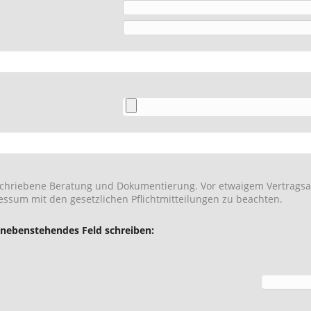
etwaigem Vertragsabschluss werden wir mit Ihnen in Kontakt treten. Weiterhin
bitten wir, unsere Datenschutzerklärung und unser Impressum mit den gesetzlichen Pflichtmitteilungen zu beachten.
 nebenstehendes Feld schreiben: