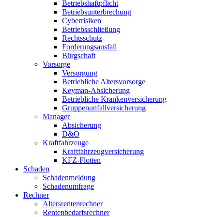
Betriebshaftpflicht
Betriebsunterbrechung
Cyberrisiken
Betriebsschließung
Rechtsschutz
Forderungsausfall
Bürgschaft
Vorsorge
Versorgung
Betriebliche Altersvorsorge
Keyman-Absicherung
Betriebliche Krankenversicherung
Gruppenunfallversicherung
Manager
Absicherung
D&O
Kraftfahrzeuge
Kraftfahrzeugversicherung
KFZ-Flotten
Schaden
Schadenmeldung
Schadenumfrage
Rechner
Altersrentenrechner
Rentenbedarfsrechner